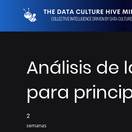
Análisis de 
para princi
2
2 semanas
semanas