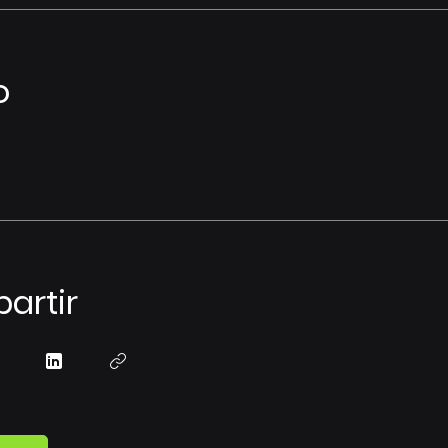
o
artir