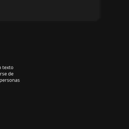
n texto
arse de
 personas