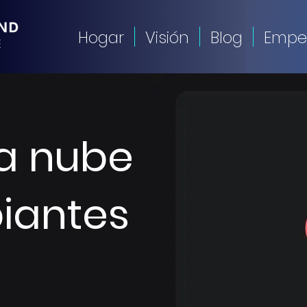
Hogar
Visión
Blog
Empe
la nube
piantes